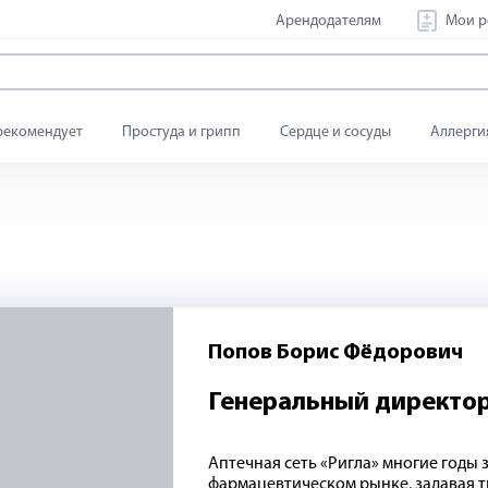
Арендодателям
Мои р
рекомендует
Простуда и грипп
Сердце и сосуды
Аллерги
Попов Борис Фёдорович
Генеральный директо
Аптечная сеть «Ригла» многие годы
фармацевтическом рынке, задавая т