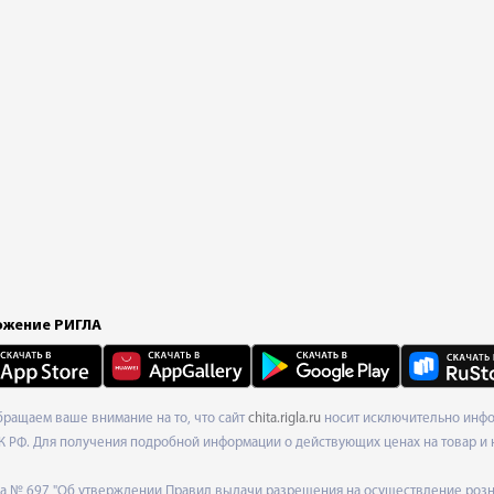
жение РИГЛА
Обращаем ваше внимание на то, что сайт
chita.rigla.ru
носит исключительно инфор
К РФ. Для получения подробной информации о действующих ценах на товар и 
ода № 697 "Об утверждении Правил выдачи разрешения на осуществление роз