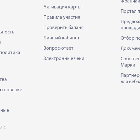
Франчай
Активация карты
Портал 
Правила участия
Предлож
Проверить баланс
площади
ьность
Личный кабинет
Отбор п
в
Вопрос-ответ
Докумен
политика
Электронные чеки
Собстве
е
Марки
Партнер
тва
для веб-
 о поверке
ьные
ы с