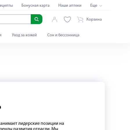
ецепты
Бонусная карта
Наши аптеки
Еще
Корзина
я
Уход за кожей
Сон и бессонница
р
 занимает лидерские позиции на
ренды развития отрасли. Мы