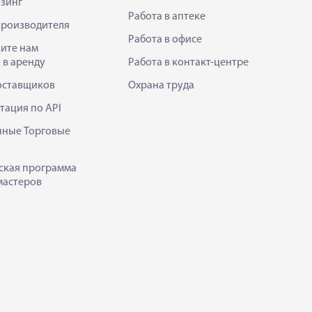
зинг
Работа в аптеке
производителя
Работа в офисе
ите нам
 в аренду
Работа в контакт-центре
оставщиков
Охрана труда
тация по API
нные Торговые
ская программа
мастеров