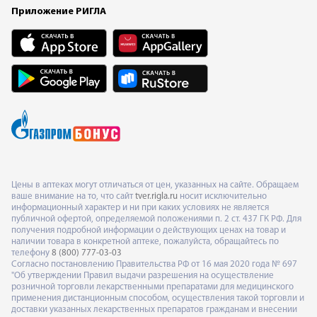
Приложение РИГЛА
Цены в аптеках могут отличаться от цен, указанных на сайте. Обращаем
ваше внимание на то, что сайт
tver.rigla.ru
носит исключительно
информационный характер и ни при каких условиях не является
публичной офертой, определяемой положениями п. 2 ст. 437 ГК РФ. Для
получения подробной информации о действующих ценах на товар и
наличии товара в конкретной аптеке, пожалуйста, обращайтесь по
телефону
8 (800) 777-03-03
Согласно постановлению Правительства РФ от 16 мая 2020 года № 697
"Об утверждении Правил выдачи разрешения на осуществление
розничной торговли лекарственными препаратами для медицинского
применения дистанционным способом, осуществления такой торговли и
доставки указанных лекарственных препаратов гражданам и внесении