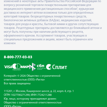
изменений в некоторые акты Правительства Российской Федерации по
вопросу розничной торговли лекарственными препаратами для
медицинского применения дистанционным способом", курьерская
доставка из интернет-аптеки возможна только для определённых
категорий товаров: безрецептурных лекарственных средств,
биологически активных добавок (БАДов), медицинских изделий,
товаров для ухода и красоты, бытовой химии и других сопутствующих
товаров. Рецептурные препараты доставляются до ближайшей аптеки и
могут быть получены при наличии действующего рецепта,
оформленного врачом. Ассортимент товаров, участвующих в
специальных предложениях и акциях, может быть ограничен или
изменен
8-800-777-03-03
Копирайт: © 2026 Общество с ограниченной
ответственностью (ООО) «Ригла»
Все права защищены
115201, г. Москва, Каширское шоссе, д. 22, корп. 4, стр. 1
ОГРН 1027700271290; ИНН 7724211288
Юр. лицо, которому принадлежит домен:
Общество с ограниченной ответственностью
(ООО) «Ригла»