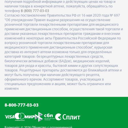
получения подробной информации о действующих ценах на товар и
наличии товара в конкретной аптеке, пожалуйста, обращайтесь по
телефону
8 (800) 777-03-03
Согласно постановлению Правительства РФ от 16 мая 2020 года № 697
"Об утверждении Правил выдачи разрешения на осуществление
розничной торговли лекарственными препаратами для медицинского
применения дистанционным способом, осуществления такой торговли и
доставки указанных лекарственных препаратов гражданам и внесении
изменений в некоторые акты Правительства Российской Федерации по
вопросу розничной торговли лекарственными препаратами для
медицинского применения дистанционным способом", курьерская
доставка из интернет-аптеки возможна только для определённых
категорий товаров: безрецептурных лекарственных средств,
биологически активных добавок (БАДов), медицинских изделий,
товаров для ухода и красоты, бытовой химии и других сопутствующих
товаров. Рецептурные препараты доставляются до ближайшей аптеки и
могут быть получены при наличии действующего рецепта,
оформленного врачом. Ассортимент товаров, участвующих в
специальных предложениях и акциях, может быть ограничен или
изменен
8-800-777-03-03
Копирайт: © 2026 Общество с ограниченной