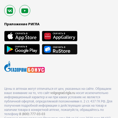
Приложение РИГЛА
Цены в аптеках могут отличаться от цен, указанных на сайте. Обращаем
ваше внимание на то, что сайт
volgograd.rigla.ru
носит исключительно
информационный характер и ни при каких условиях не является
публичной офертой, определяемой положениями п. 2 ст. 437 ГК РФ. Для
получения подробной информации о действующих ценах на товар и
наличии товара в конкретной аптеке, пожалуйста, обращайтесь по
телефону
8 (800) 777-03-03