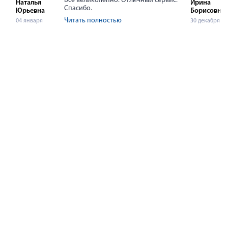
Все великолепно. Отличный сервис.
Наталья
Ирина
Спасибо.
Юрьевна
Борисовна
Читать полностью
04 января
30 декабря