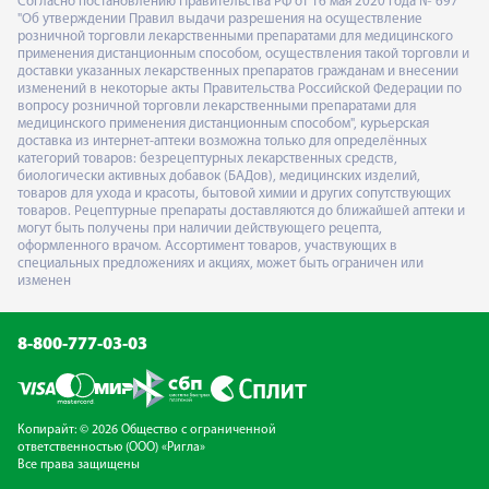
Согласно постановлению Правительства РФ от 16 мая 2020 года № 697
"Об утверждении Правил выдачи разрешения на осуществление
розничной торговли лекарственными препаратами для медицинского
применения дистанционным способом, осуществления такой торговли и
доставки указанных лекарственных препаратов гражданам и внесении
изменений в некоторые акты Правительства Российской Федерации по
вопросу розничной торговли лекарственными препаратами для
медицинского применения дистанционным способом", курьерская
доставка из интернет-аптеки возможна только для определённых
категорий товаров: безрецептурных лекарственных средств,
биологически активных добавок (БАДов), медицинских изделий,
товаров для ухода и красоты, бытовой химии и других сопутствующих
товаров. Рецептурные препараты доставляются до ближайшей аптеки и
могут быть получены при наличии действующего рецепта,
оформленного врачом. Ассортимент товаров, участвующих в
специальных предложениях и акциях, может быть ограничен или
изменен
8-800-777-03-03
Копирайт: © 2026 Общество с ограниченной
ответственностью (ООО) «Ригла»
Все права защищены