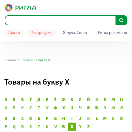
Акции
Распродажа
Яндекс Сплит
Ригла рекомендуе
Главная
Товары на букву X
Товары на букву X
А
Б
В
Г
Д
Е
Ё
Ж
З
И
Й
К
Л
М
Н
О
П
Р
С
Т
У
Ф
Х
Ц
Ч
Ш
Щ
Э
Ю
Я
A
B
C
D
E
F
G
H
I
J
K
L
M
N
O
P
Q
R
S
T
U
V
W
X
Y
Z